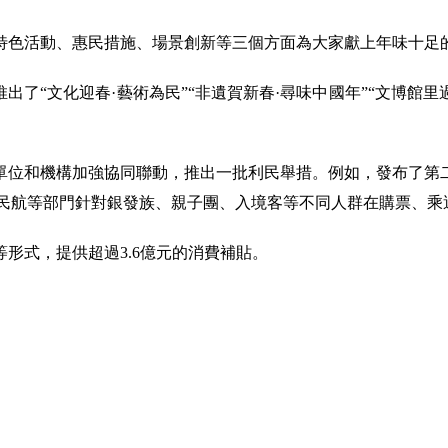
特色活動、惠民措施、場景創新等三個方面為大家獻上年味十足
了“文化迎春·藝術為民”“非遺賀新春·尋味中國年”“文博館里
單位和機構加強協同聯動，推出一批利民舉措。例如，發布了第
，民航等部門針對銀發族、親子團、入境客等不同人群在購票、
形式，提供超過3.6億元的消費補貼。