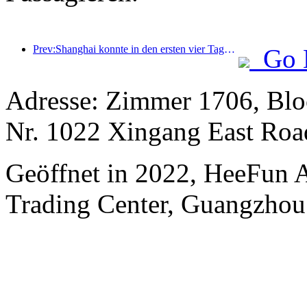
Prev:Shanghai konnte in den ersten vier Tagen des Mittherbstfestes und der Nationalfeiertage über 15,11 Millionen Besucher begrüßen, was einem Anstieg von über 20 % im Vergleich zum Vorjahr entspricht.
Go 
Adresse: Zimmer 1706, Blo
Nr. 1022 Xingang East Roa
Geöffnet in 2022, HeeFun 
Trading Center, Guangzhou