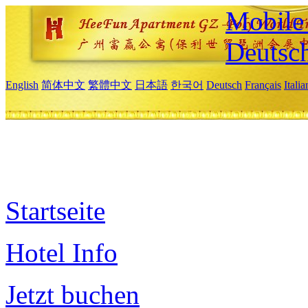
Mobile 
Deutsc
English
简体中文
繁體中文
日本語
한국어
Deutsch
Français
Itali
Startseite
Hotel Info
Jetzt buchen