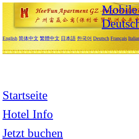
Mobile 
Deutsc
English
简体中文
繁體中文
日本語
한국어
Deutsch
Français
Itali
Startseite
Hotel Info
Jetzt buchen