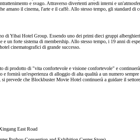
ntrattenimento e svago. Attraverso divertenti arredi interni e un'atmosf
amano il cinema, l'arte e il caffè. Allo stesso tempo, gli standard di com
gno di Yibai Hotel Group. Essendo uno dei primi dieci gruppi alberghier
le e un forte sistema di membership. Allo stesso tempo, i 19 anni di espe
hotel cinematografici di grande successo.
di prodotto di "vita confortevole e visione confortevole" e continuerà a
o e fornirà un'esperienza di alloggio di alta qualità a un numero sempr
si prevede che Blockbuster Movie Hotel continuerà a guidare il settore
 Xingang East Road
ter Pazhou Convention and Exhibition Center Store).