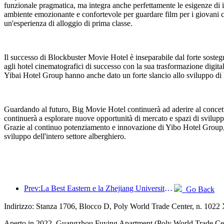
funzionale pragmatica, ma integra anche perfettamente le esigenze di i
ambiente emozionante e confortevole per guardare film per i giovani che 
un'esperienza di alloggio di prima classe.
Il successo di Blockbuster Movie Hotel è inseparabile dal forte soste
agli hotel cinematografici di successo con la sua trasformazione digita
Yibai Hotel Group hanno anche dato un forte slancio allo sviluppo di 
Guardando al futuro, Big Movie Hotel continuerà ad aderire al concetto 
continuerà a esplorare nuove opportunità di mercato e spazi di svilupp
Grazie al continuo potenziamento e innovazione di Yibo Hotel Group, 
sviluppo dell'intero settore alberghiero.
Prev:La Best Eastern e la Zhejiang University of Technology Zhijiang College hanno organizzato con successo il forum formativo collaborativo 'Integrazione intelligente · Futuro condiviso'
Go Back
Indirizzo: Stanza 1706, Blocco D, Poly World Trade Center, n. 1022
Aperto in 2022, Guangzhou Fuying Apartment (Poly World Trade Cen