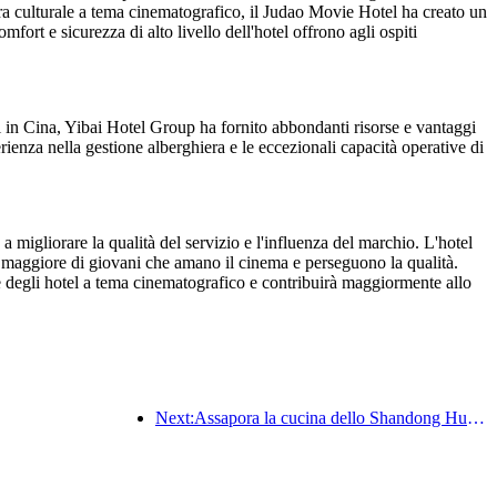
era culturale a tema cinematografico, il Judao Movie Hotel ha creato un
fort e sicurezza di alto livello dell'hotel offrono agli ospiti
i in Cina, Yibai Hotel Group ha fornito abbondanti risorse e vantaggi
rienza nella gestione alberghiera e le eccezionali capacità operative di
 migliorare la qualità del servizio e l'influenza del marchio. L'hotel
e maggiore di giovani che amano il cinema e perseguono la qualità.
 degli hotel a tema cinematografico e contribuirà maggiormente allo
Next:Assapora la cucina dello Shandong Huali Feast Stagione 2: Lancio ufficiale del tour nazionale della cucina dello Shandong del Wanda Hotels National Linkage 2024