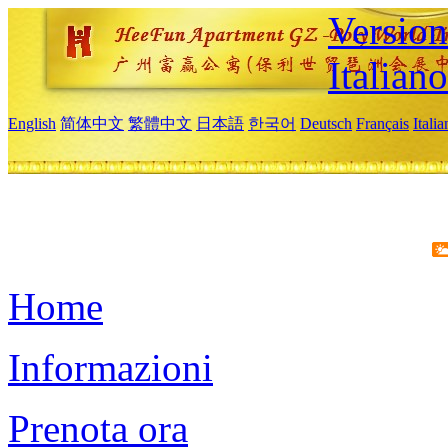
Version
Italiano
English
简体中文
繁體中文
日本語
한국어
Deutsch
Français
Itali
Home
Informazioni
Prenota ora