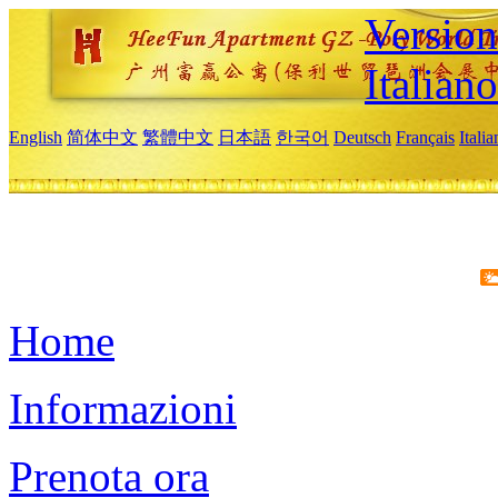
Version
Italiano
English
简体中文
繁體中文
日本語
한국어
Deutsch
Français
Itali
Home
Informazioni
Prenota ora