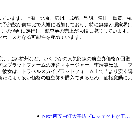
概ね増加しています。上海、北京、広州、成都、昆明、深圳、重慶、杭
の予約数が前年比で大幅に増加しており、特に無錫と張家界は
、この傾向に逆行し、航空券の売上が大幅に増加しています。
クホースとなる可能性を秘めています。
-南京、北京-杭州など、いくつかの人気路線の航空券価格が回復
直販プラットフォームの運営マネージャー、李浩英氏は、「フ
。彼女は、トラベルスカイプラットフォーム上で「より安く購
新たにより安い価格の航空券を購入できるため、価格変動によ
Next:西安曲江太平坊プロジェクトが正式に着工し、総建築面積は13万7000平方メートルとなる。