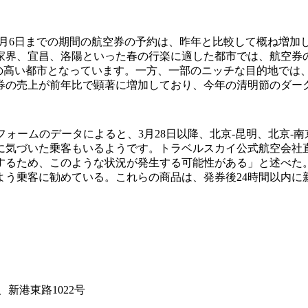
月28日から4月6日までの期間の航空券の予約は、昨年と比較して
家界、宜昌、洛陽といった春の行楽に適した都市では、航空券
気の高い都市となっています。一方、一部のニッチな目的地では
券の売上が前年比で顕著に増加しており、今年の清明節のダー
ットフォームのデータによると、3月28日以降、北京-昆明、北京
に気づいた乗客もいるようです。トラベルスカイ公式航空会社
するため、このような状況が発生する可能性がある」と述べた
よう乗客に勧めている。これらの商品は、発券後24時間以内に
、新港東路1022号