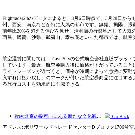
Flightradar24のデータによると、3月6日時点で、3
州、西安、南京などが特に人気の都市です。無錫、掲陽、張
前年比20%を超える伸びを見せ、清明節の行楽地として人
西昌、騰衝、沙県、武夷山、攀枝花といった都市では、航空
航空運賃に関しては、TravelSkyの公式航空会社直販プラ
しています。最近、航空券購入後に価格が下がっていること
ライトシーズンが近づくと、価格が時期によって急激に変動
入すれば払い戻し」のマークが付いた航空券商品に注目する
る旅行コストを効果的に削減できる。
Prev:北京の副都心にある新たな文化観光ランドマーク、ピナクルパークが今年正式にオープンする。
Go Back
アドレス: ポリワールドトレードセンターDブロック1706号室