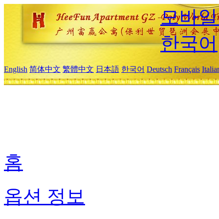
모바일
한국어
English
简体中文
繁體中文
日本語
한국어
Deutsch
Français
Itali
홈
옵션 정보