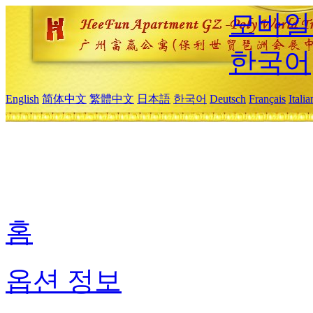
모바일
한국어
English
简体中文
繁體中文
日本語
한국어
Deutsch
Français
Itali
홈
옵션 정보