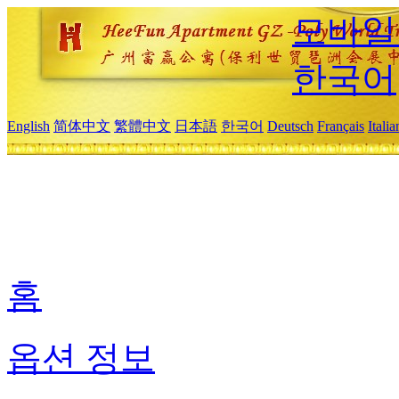
모바일
한국어
English
简体中文
繁體中文
日本語
한국어
Deutsch
Français
Itali
홈
옵션 정보