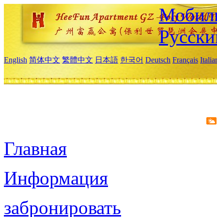
Мобиль
Русски
English
简体中文
繁體中文
日本語
한국어
Deutsch
Français
Itali
Главная
Информация
забронировать