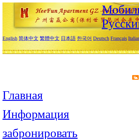
Мобиль
Русски
English
简体中文
繁體中文
日本語
한국어
Deutsch
Français
Itali
Главная
Информация
забронировать