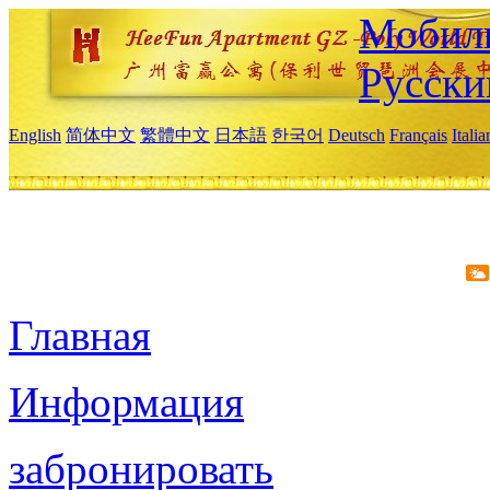
Мобиль
Русски
English
简体中文
繁體中文
日本語
한국어
Deutsch
Français
Itali
Главная
Информация
забронировать