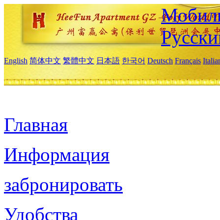
Мобиль
Русски
English
简体中文
繁體中文
日本語
한국어
Deutsch
Français
Itali
Главная
Информация
забронировать
Удобства